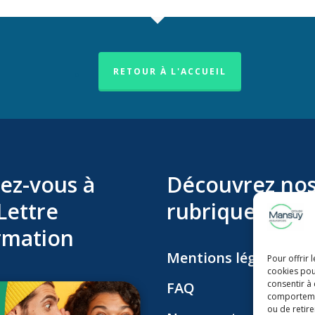
.
RETOUR À L'ACCUEIL
ez-vous à
Découvrez no
Lettre
rubriques
rmation
Mentions légales
Pour offrir 
cookies pou
consentir à
FAQ
comportement
ou de retire