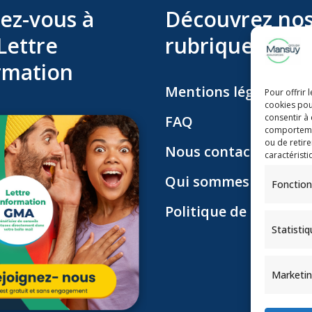
ez-vous à
Découvrez no
Lettre
rubriques
rmation
Mentions légales
Pour offrir 
cookies pou
consentir à
FAQ
comportement
ou de retire
Nous contacter
caractéristi
Qui sommes nous ?
Fonction
Politique de confident
Statisti
Marketi