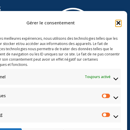
s
Gérer le consentement
les meilleures expériences, nous utilisons des technologies telles que les
r stocker et/ou accéder aux informations des appareils. Le fait de
 ces technologies nous permettra de traiter des données telles que le
 de navigation ou les ID uniques sur ce site. Le fait de ne pas consentir
r son consentement peut avoir un effet négatif sur certaines
Groupe Mansuy
Assurances
ques et fonctions.
3 avenue du Colonel Driant
nel
Toujours activé
BP 70172
ialité
55104 VERDUN CEDEX
ques
ng