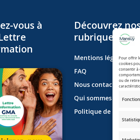
ez-vous à
Découvrez no
Lettre
rubriques
rmation
Mentions légales
Pour offrir 
cookies pou
consentir à
FAQ
comportement
ou de retire
Nous contacter
caractéristi
Qui sommes nous ?
Fonction
Politique de confident
Statisti
Marketi