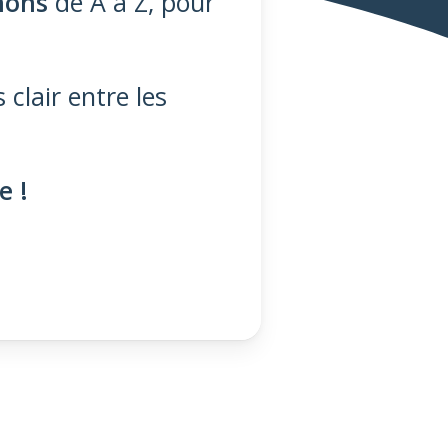
nons
de A à Z, pour
clair entre les
e !