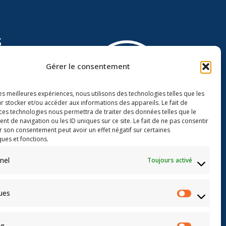
s
Gérer le consentement
les meilleures expériences, nous utilisons des technologies telles que les
r stocker et/ou accéder aux informations des appareils. Le fait de
 ces technologies nous permettra de traiter des données telles que le
 de navigation ou les ID uniques sur ce site. Le fait de ne pas consentir
r son consentement peut avoir un effet négatif sur certaines
Groupe Mansuy
Assurances
ques et fonctions.
3 avenue du Colonel Driant
nel
Toujours activé
BP 70172
ialité
55104 VERDUN CEDEX
ques
ng