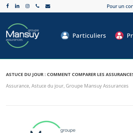
Skip
Pour un con
facebook
linkedin
instagram
phone
email
to
main
Particuliers
Pr
content
ASTUCE DU JOUR : COMMENT COMPARER LES ASSURANCES
Assurance
,
Astuce du jour
,
Groupe Mansuy Assurances