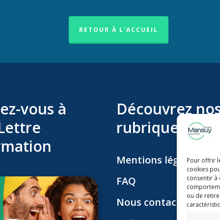
.
RETOUR À L'ACCUEIL
ez-vous à
Découvrez no
Lettre
rubriques
rmation
Mentions légales
Pour offrir 
cookies pou
consentir à
FAQ
comportement
ou de retire
Nous contacter
caractéristi