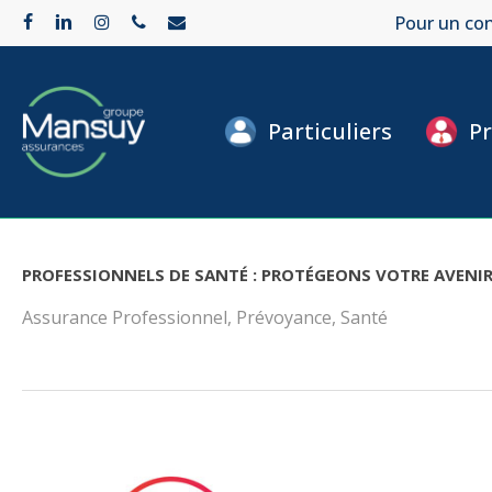
Skip
Pour un con
facebook
linkedin
instagram
phone
email
to
main
Particuliers
Pr
content
PROFESSIONNELS DE SANTÉ : PROTÉGEONS VOTRE AVENI
Assurance Professionnel
,
Prévoyance
,
Santé