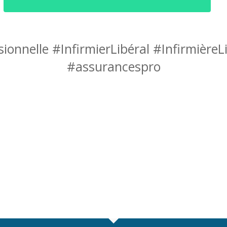
onnelle #InfirmierLibéral #Infirmière
#assurancespro